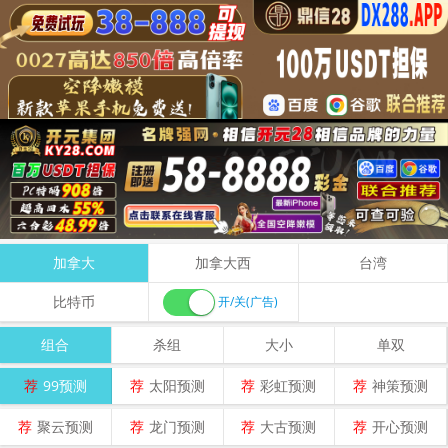
加拿大
加拿大西
台湾
比特币
开/关(广告)
组合
杀组
大小
单双
荐
99预测
荐
太阳预测
荐
彩虹预测
荐
神策预测
荐
聚云预测
荐
龙门预测
荐
大古预测
荐
开心预测