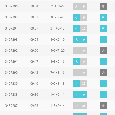
3467296
10:04
2+1+3=6
大
单
错
3467295
10:01
0+2+6=8
小
单
中
3467294
09:57
3+4+6=13
小
双
中
3467293
09:54
8+9+2=19
大
单
中
3467292
09:50
4+9+7=20
小
单
错
3467291
09:47
8+3+5=16
大
单
中
3467290
09:43
7+1+8=16
小
单
错
3467289
09:40
0+5+8=13
小
双
中
3467288
09:36
1+1+9=11
小
单
中
3467287
09:33
1+5+8=14
小
单
错