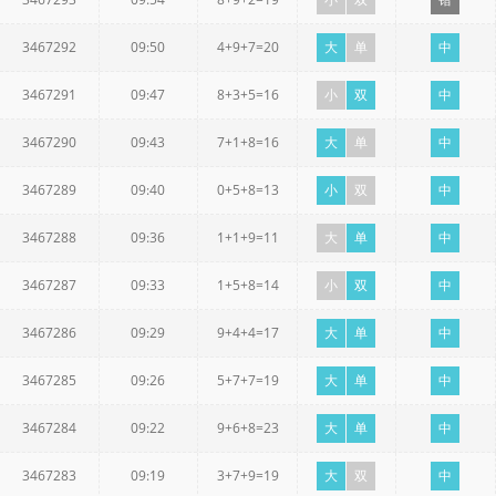
3467292
09:50
4+9+7=20
大
单
中
3467291
09:47
8+3+5=16
小
双
中
3467290
09:43
7+1+8=16
大
单
中
3467289
09:40
0+5+8=13
小
双
中
3467288
09:36
1+1+9=11
大
单
中
3467287
09:33
1+5+8=14
小
双
中
3467286
09:29
9+4+4=17
大
单
中
3467285
09:26
5+7+7=19
大
单
中
3467284
09:22
9+6+8=23
大
单
中
3467283
09:19
3+7+9=19
大
双
中