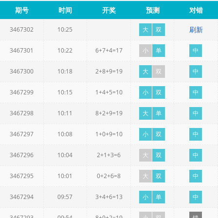
期号
时间
开奖
预测
对错
刷新
3467302
10:25
大
双
3467301
10:22
6+7+4=17
小
单
中
3467300
10:18
2+8+9=19
大
双
中
3467299
10:15
1+4+5=10
小
双
中
3467298
10:11
8+2+9=19
大
单
中
3467297
10:08
1+0+9=10
小
双
中
3467296
10:04
2+1+3=6
大
双
中
3467295
10:01
0+2+6=8
大
双
中
3467294
09:57
3+4+6=13
小
单
中
3467293
09:54
8+9+2=19
小
双
错