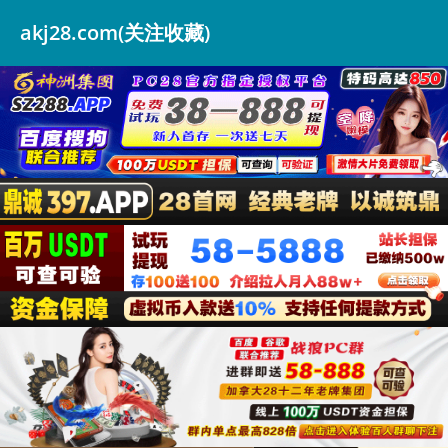
akj28.com(关注收藏)