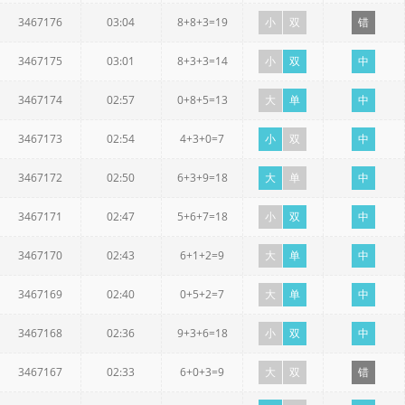
3467176
03:04
8+8+3=19
小
双
错
3467175
03:01
8+3+3=14
小
双
中
3467174
02:57
0+8+5=13
大
单
中
3467173
02:54
4+3+0=7
小
双
中
3467172
02:50
6+3+9=18
大
单
中
3467171
02:47
5+6+7=18
小
双
中
3467170
02:43
6+1+2=9
大
单
中
3467169
02:40
0+5+2=7
大
单
中
3467168
02:36
9+3+6=18
小
双
中
3467167
02:33
6+0+3=9
大
双
错