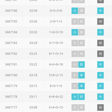
3467186
03:39
0+5+3=8
小
单
中
3467185
03:36
2+0+1=3
大
双
错
3467184
03:32
1+6+3=10
小
单
中
3467183
03:29
3+7+9=19
小
双
错
3467182
03:25
8+1+5=14
小
单
错
3467181
03:22
4+6+8=18
小
双
中
3467180
03:18
5+8+2=15
小
单
中
3467179
03:15
8+0+1=9
大
单
中
3467178
03:11
6+8+8=22
大
双
中
3467177
03:08
6+4+0=10
大
单
错