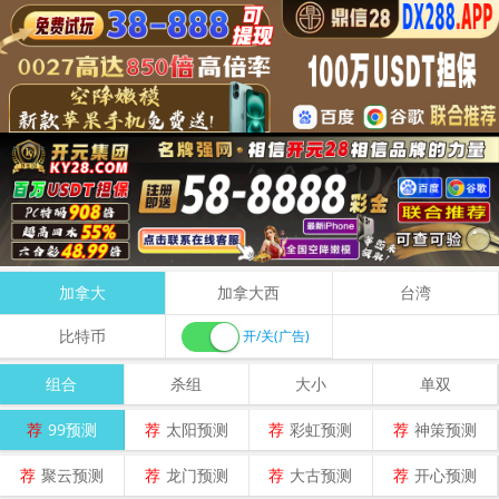
加拿大
加拿大西
台湾
比特币
开/关(广告)
组合
杀组
大小
单双
荐
99预测
荐
太阳预测
荐
彩虹预测
荐
神策预测
荐
聚云预测
荐
龙门预测
荐
大古预测
荐
开心预测